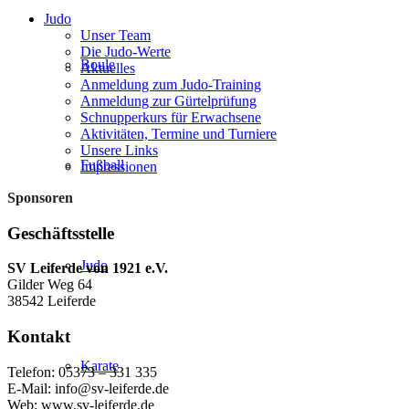
Judo
Unser Team
Die Judo-Werte
Boule
Aktuelles
Anmeldung zum Judo-Training
Anmeldung zur Gürtelprüfung
Schnupperkurs für Erwachsene
Aktivitäten, Termine und Turniere
Unsere Links
Fußball
Impressionen
Sponsoren
Geschäftsstelle
Judo
SV Leiferde von 1921 e.V.
Gilder Weg 64
38542 Leiferde
Kontakt
Karate
Telefon: 05373 – 331 335
E-Mail: info@sv-leiferde.de
Web: www.sv-leiferde.de