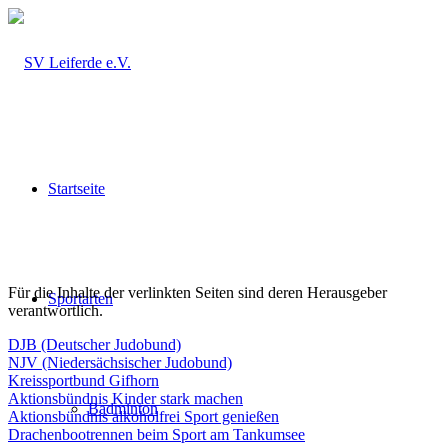
Startseite
Für die Inhalte der verlinkten Seiten sind deren Herausgeber
Sportarten
verantwortlich.
DJB (Deutscher Judobund)
NJV (Niedersächsischer Judobund)
Kreissportbund Gifhorn
Aktionsbündnis Kinder stark machen
Badminton
Aktionsbündnis alkoholfrei Sport genießen
Drachenbootrennen beim Sport am Tankumsee