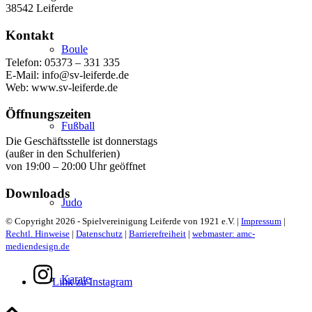
38542 Leiferde
Kontakt
Boule
Telefon: 05373 – 331 335
E-Mail: info@sv-leiferde.de
Web: www.sv-leiferde.de
Öffnungszeiten
Fußball
Die Geschäftsstelle ist donnerstags
(außer in den Schulferien)
von 19:00 – 20:00 Uhr geöffnet
Downloads
Judo
© Copyright 2026 - Spielvereinigung Leiferde von 1921 e.V. |
Impressum
|
Rechtl. Hinweise
|
Datenschutz
|
Barrierefreiheit
|
webmaster: amc-
mediendesign.de
Karate
Link zu Instagram