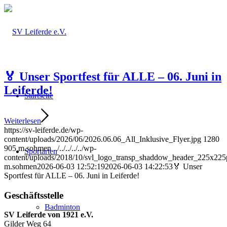
🏅 Unser Sportfest für ALLE – 06. Juni in
Leiferde!
Startseite
Weiterlesen
https://sv-leiferde.de/wp-
content/uploads/2026/06/2026.06.06_All_Inklusive_Flyer.jpg
1280
905
m.sohmen
../../../../../wp-
Sportarten
content/uploads/2018/10/svl_logo_transp_shaddow_header_225x225
m.sohmen
2026-06-03 12:52:19
2026-06-03 14:22:53
🏅 Unser
Sportfest für ALLE – 06. Juni in Leiferde!
Geschäftsstelle
Badminton
SV Leiferde von 1921 e.V.
Gilder Weg 64