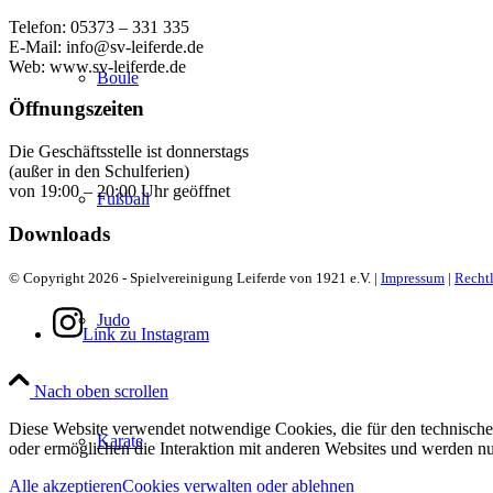
Telefon: 05373 – 331 335
E-Mail: info@sv-leiferde.de
Web: www.sv-leiferde.de
Boule
Öffnungszeiten
Die Geschäftsstelle ist donnerstags
(außer in den Schulferien)
von 19:00 – 20:00 Uhr geöffnet
Fußball
Downloads
© Copyright 2026 - Spielvereinigung Leiferde von 1921 e.V. |
Impressum
|
Rechtl
Judo
Link zu Instagram
Nach oben scrollen
Diese Website verwendet notwendige Cookies, die für den technischen
Karate
oder ermöglichen die Interaktion mit anderen Websites und werden nu
Alle akzeptieren
Cookies verwalten oder ablehnen