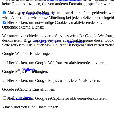
keine Cookies anzeigen, die von anderen Domains gespeichert werden
Aktivieren, damit die Nachrichtenleiste dauerhaft ausgeblendet w
Turnen / Gymnastik
wird. Andernfalls wird diese Mitteilung bei jedem Seitenladen eingeb
Hier klicken, um notwendige Cookies zu aktivieren/deaktivieren.
Optionale externe Dienste
Wir nutzen verschiedene externe Services wie z.B.: Google Webfont
deaktivieren. Bitte beachten Sie, dass eine Deaktivierung dieser Co
ANMELDUNG zur Sportstunde
Seite wirksam. Die Dauer bzw. Laufzeit ist begrenzt und variert zwi
Google Webfont Einstellungen:
Hier klicken, um Google Webfonts zu aktivieren/deaktivieren.
Volleyball
Google Maps Einstellungen:
Hier klicken, um Google Maps zu aktivieren/deaktivieren.
Google reCaptcha Einstellungen:
Sportstätten
Hier klicken, um Google reCaptcha zu aktivieren/deaktivieren.
Vimeo und YouTube Einstellungen: