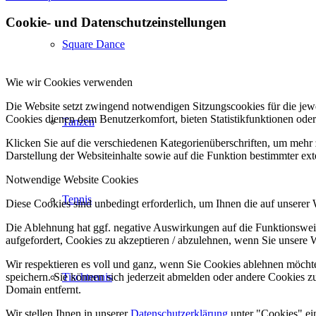
Cookie- und Datenschutzeinstellungen
Square Dance
Wie wir Cookies verwenden
Die Website setzt zwingend notwendigen Sitzungscookies für die jewei
Cookies dienen dem Benutzerkomfort, bieten Statistikfunktionen oder
Tanzen
Klicken Sie auf die verschiedenen Kategorienüberschriften, um mehr 
Darstellung der Websiteinhalte sowie auf die Funktion bestimmter ex
Notwendige Website Cookies
Tennis
Diese Cookies sind unbedingt erforderlich, um Ihnen die auf unserer
Die Ablehnung hat ggf. negative Auswirkungen auf die Funktionsweis
aufgefordert, Cookies zu akzeptieren / abzulehnen, wenn Sie unsere 
Wir respektieren es voll und ganz, wenn Sie Cookies ablehnen möchte
speichern. Sie können sich jederzeit abmelden oder andere Cookies z
Tischtennis
Domain entfernt.
Wir stellen Ihnen in unserer
Datenschutzerklärung
unter "Cookies" ei