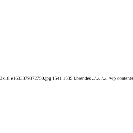
n_13x18-e1633379372750.jpg
1541
1535
f.brendes
../../../../../wp-co