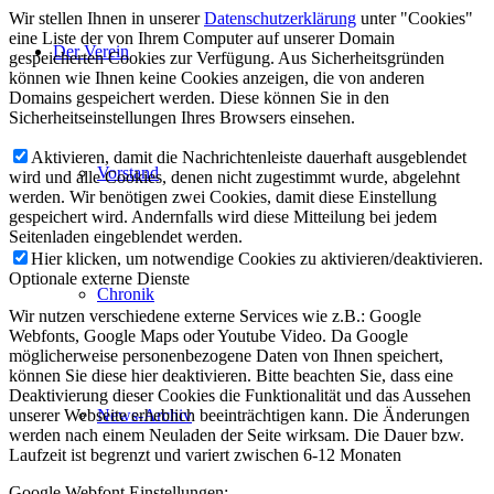
Wir stellen Ihnen in unserer
Datenschutzerklärung
unter "Cookies"
eine Liste der von Ihrem Computer auf unserer Domain
Der Verein
gespeicherten Cookies zur Verfügung. Aus Sicherheitsgründen
können wie Ihnen keine Cookies anzeigen, die von anderen
Domains gespeichert werden. Diese können Sie in den
Sicherheitseinstellungen Ihres Browsers einsehen.
Aktivieren, damit die Nachrichtenleiste dauerhaft ausgeblendet
Vorstand
wird und alle Cookies, denen nicht zugestimmt wurde, abgelehnt
werden. Wir benötigen zwei Cookies, damit diese Einstellung
gespeichert wird. Andernfalls wird diese Mitteilung bei jedem
Seitenladen eingeblendet werden.
Hier klicken, um notwendige Cookies zu aktivieren/deaktivieren.
Optionale externe Dienste
Chronik
Wir nutzen verschiedene externe Services wie z.B.: Google
Webfonts, Google Maps oder Youtube Video. Da Google
möglicherweise personenbezogene Daten von Ihnen speichert,
können Sie diese hier deaktivieren. Bitte beachten Sie, dass eine
Deaktivierung dieser Cookies die Funktionalität und das Aussehen
unserer Webseite erheblich beeinträchtigen kann. Die Änderungen
News-Archiv
werden nach einem Neuladen der Seite wirksam. Die Dauer bzw.
Laufzeit ist begrenzt und variert zwischen 6-12 Monaten
Google Webfont Einstellungen: