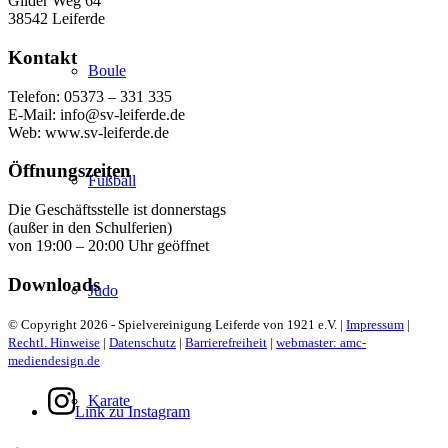
Gilder Weg 64
38542 Leiferde
Kontakt
Boule
Telefon: 05373 – 331 335
E-Mail: info@sv-leiferde.de
Web: www.sv-leiferde.de
Öffnungszeiten
Fußball
Die Geschäftsstelle ist donnerstags
(außer in den Schulferien)
von 19:00 – 20:00 Uhr geöffnet
Downloads
Judo
© Copyright 2026 - Spielvereinigung Leiferde von 1921 e.V. |
Impressum
|
Rechtl. Hinweise
|
Datenschutz
|
Barrierefreiheit
|
webmaster: amc-
mediendesign.de
Karate
Link zu Instagram