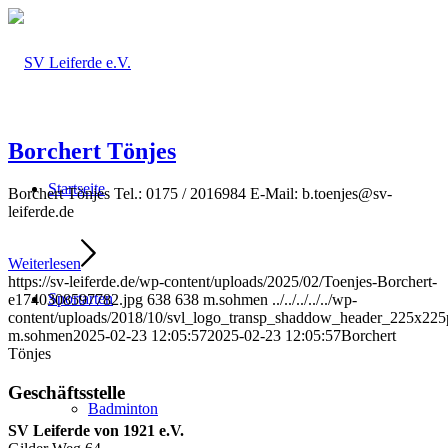
Borchert Tönjes
Startseite
Borchert Tönjes Tel.: 0175 / 2016984 E-Mail: b.toenjes@sv-
leiferde.de
Weiterlesen
https://sv-leiferde.de/wp-content/uploads/2025/02/Toenjes-Borchert-
Sportarten
e1740308597782.jpg
638
638
m.sohmen
../../../../../wp-
content/uploads/2018/10/svl_logo_transp_shaddow_header_225x225
m.sohmen
2025-02-23 12:05:57
2025-02-23 12:05:57
Borchert
Tönjes
Geschäftsstelle
Badminton
SV Leiferde von 1921 e.V.