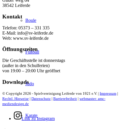
Gilder Weg 64
38542 Leiferde
Kontakt
Boule
Telefon: 05373 – 331 335
E-Mail: info@sv-leiferde.de
Web: www.sv-leiferde.de
Öffnungszeiten
Fußball
Die Geschäftsstelle ist donnerstags
(außer in den Schulferien)
von 19:00 – 20:00 Uhr geöffnet
Downloads
Judo
© Copyright 2026 - Spielvereinigung Leiferde von 1921 e.V. |
Impressum
|
Rechtl. Hinweise
|
Datenschutz
|
Barrierefreiheit
|
webmaster: amc-
mediendesign.de
Karate
Link zu Instagram