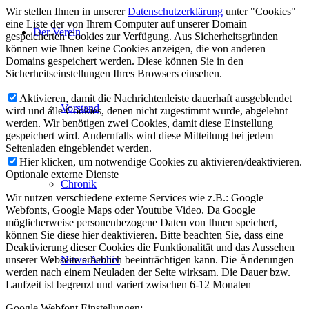
Wir stellen Ihnen in unserer
Datenschutzerklärung
unter "Cookies"
eine Liste der von Ihrem Computer auf unserer Domain
Der Verein
gespeicherten Cookies zur Verfügung. Aus Sicherheitsgründen
können wie Ihnen keine Cookies anzeigen, die von anderen
Domains gespeichert werden. Diese können Sie in den
Sicherheitseinstellungen Ihres Browsers einsehen.
Aktivieren, damit die Nachrichtenleiste dauerhaft ausgeblendet
Vorstand
wird und alle Cookies, denen nicht zugestimmt wurde, abgelehnt
werden. Wir benötigen zwei Cookies, damit diese Einstellung
gespeichert wird. Andernfalls wird diese Mitteilung bei jedem
Seitenladen eingeblendet werden.
Hier klicken, um notwendige Cookies zu aktivieren/deaktivieren.
Optionale externe Dienste
Chronik
Wir nutzen verschiedene externe Services wie z.B.: Google
Webfonts, Google Maps oder Youtube Video. Da Google
möglicherweise personenbezogene Daten von Ihnen speichert,
können Sie diese hier deaktivieren. Bitte beachten Sie, dass eine
Deaktivierung dieser Cookies die Funktionalität und das Aussehen
unserer Webseite erheblich beeinträchtigen kann. Die Änderungen
News-Archiv
werden nach einem Neuladen der Seite wirksam. Die Dauer bzw.
Laufzeit ist begrenzt und variert zwischen 6-12 Monaten
Google Webfont Einstellungen: