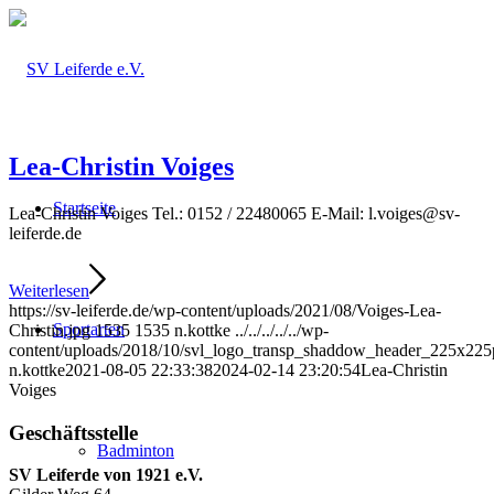
Lea-Christin Voiges
Startseite
Lea-Christin Voiges Tel.: 0152 / 22480065 E-Mail: l.voiges@sv-
leiferde.de
Weiterlesen
https://sv-leiferde.de/wp-content/uploads/2021/08/Voiges-Lea-
Sportarten
Christin.jpg
1535
1535
n.kottke
../../../../../wp-
content/uploads/2018/10/svl_logo_transp_shaddow_header_225x225
n.kottke
2021-08-05 22:33:38
2024-02-14 23:20:54
Lea-Christin
Voiges
Geschäftsstelle
Badminton
SV Leiferde von 1921 e.V.