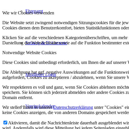
Ehrenamt
Wie wir Cookies verwenden
Die Website setzt zwingend notwendigen Sitzungscookies für die jewei
Cookies dienen dem Benutzerkomfort, bieten Statistikfunktionen oder
Klicken Sie auf die verschiedenen Kategorienüberschriften, um mehr 
Darstellung der Websiteinhalte sowie auf die Funktion bestimmter ex
Satzung & Dokumente
Notwendige Website Cookies
Diese Cookies sind unbedingt erforderlich, um Ihnen die auf unserer
Die Ablehnung hat ggf. negative Auswirkungen auf die Funktionsweis
Mitglieder Login
aufgefordert, Cookies zu akzeptieren / abzulehnen, wenn Sie unsere 
Wir respektieren es voll und ganz, wenn Sie Cookies ablehnen möchte
speichern. Sie können sich jederzeit abmelden oder andere Cookies z
Domain entfernt.
Vereinskalender
Wir stellen Ihnen in unserer
Datenschutzerklärung
unter "Cookies" ei
keine Cookies anzeigen, die von anderen Domains gespeichert werden
Aktivieren, damit die Nachrichtenleiste dauerhaft ausgeblendet w
wird. Andernfalls wird diese Mitteilung bei jedem Seitenladen eingeb