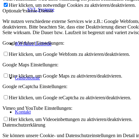
Hier klicken, um notwendige Cookies zu aktivieren/deaktivieren.
SVL Systeme
Optionale externe Dienste
Wir nutzen verschiedene externe Services wie z.B.: Google Webfont
deaktivieren. Bitte beachten Sie, dass eine Deaktivierung dieser Co
Seite wirksam. Die Dauer bzw. Laufzeit ist begrenzt und variert zwi
Google Webfont Einstellungen:
800 Jahre Leiferde
Hier klicken, um Google Webfonts zu aktivieren/deaktivieren.
Google Maps Einstellungen:
Hier klicken, um Google Maps zu aktivieren/deaktivieren.
Gastronomie
Google reCaptcha Einstellungen:
Hier klicken, um Google reCaptcha zu aktivieren/deaktivieren.
Vimeo und YouTube Einstellungen:
Kontakt
Hier klicken, um Videoeinbettungen zu aktivieren/deaktivieren.
Datenschutzerklärung
Sie können unsere Cookie- und Datenschutzeinstellungen im Detail in 