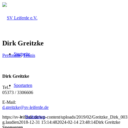
Dirk Greitzke
Startseite
Personalie
,
Tennis
Dirk Greitzke
Sportarten
Tel.:
05373 / 3306606
E-Mail:
d.greitzke@sv-leiferde.de
Badminton
https://sv-leiferde.de/wp-content/uploads/2019/02/Greitzke_Dirk_0
g.laudien
2018-12-31 15:14:48
2024-02-14 23:48:14
Dirk Greitzke
Sponsoren