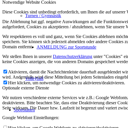
Notwendige Website Cookies
Diese Cookies sind unbedingt erforderlich, um Ihnen die auf unserer
Turnen / Gymnastik
Die Ablehnung hat ggf. negative Auswirkungen auf die Funktionsweis
aufgefordert, Cookies zu akzeptieren / abzulehnen, wenn Sie unsere 
Wir respektieren es voll und ganz, wenn Sie Cookies ablehnen möchte
speichern. Sie können sich jederzeit abmelden oder andere Cookies z
Domain entfernt.
ANMELDUNG zur Sportstunde
Wir stellen Ihnen in unserer
Datenschutzerklärung
unter "Cookies" ei
keine Cookies anzeigen, die von anderen Domains gespeichert werden
Aktivieren, damit die Nachrichtenleiste dauerhaft ausgeblendet w
wird. Andernfalls wird diese Mitteilung bei jedem Seitenladen eingeb
Volleyball
Hier klicken, um notwendige Cookies zu aktivieren/deaktivieren.
Optionale externe Dienste
Wir nutzen verschiedene externe Services wie z.B.: Google Webfont
deaktivieren. Bitte beachten Sie, dass eine Deaktivierung dieser Co
Seite wirksam. Die Dauer bzw. Laufzeit ist begrenzt und variert zwi
Sportstätten
Google Webfont Einstellungen:
Hier klicken, um Google Webfonts zu aktivieren/deaktivieren.