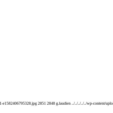
031-e1582406795328.jpg
2851
2848
g.laudien
../../../../../wp-conten