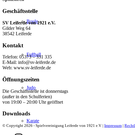
Geschäftsstelle
Boule
SV Leiferde von 1921 e.V.
Gilder Weg 64
38542 Leiferde
Kontakt
Fußball
Telefon: 05373 – 331 335
E-Mail: info@sv-leiferde.de
Web: www.sv-leiferde.de
Öffnungszeiten
Judo
Die Geschäftsstelle ist donnerstags
(außer in den Schulferien)
von 19:00 – 20:00 Uhr geöffnet
Downloads
Karate
© Copyright 2026 - Spielvereinigung Leiferde von 1921 e.V. |
Impressum
|
Rechtl