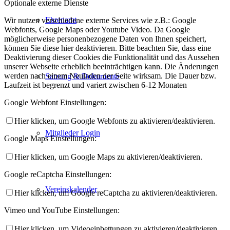
Optionale externe Dienste
Ehrenamt
Wir nutzen verschiedene externe Services wie z.B.: Google
Webfonts, Google Maps oder Youtube Video. Da Google
möglicherweise personenbezogene Daten von Ihnen speichert,
können Sie diese hier deaktivieren. Bitte beachten Sie, dass eine
Deaktivierung dieser Cookies die Funktionalität und das Aussehen
unserer Webseite erheblich beeinträchtigen kann. Die Änderungen
werden nach einem Neuladen der Seite wirksam. Die Dauer bzw.
Satzung & Dokumente
Laufzeit ist begrenzt und variert zwischen 6-12 Monaten
Google Webfont Einstellungen:
Hier klicken, um Google Webfonts zu aktivieren/deaktivieren.
Mitglieder Login
Google Maps Einstellungen:
Hier klicken, um Google Maps zu aktivieren/deaktivieren.
Google reCaptcha Einstellungen:
Vereinskalender
Hier klicken, um Google reCaptcha zu aktivieren/deaktivieren.
Vimeo und YouTube Einstellungen:
Hier klicken, um Videoeinbettungen zu aktivieren/deaktivieren.