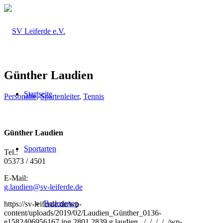
Günther Laudien
Startseite
Personalie
,
Spartenleiter
,
Tennis
Günther Laudien
Sportarten
Tel.:
05373 / 4501
E-Mail:
g.laudien@sv-leiferde.de
Badminton
https://sv-leiferde.de/wp-
content/uploads/2019/02/Laudien_Günther_0136-
e1582406956167.jpg
2801
2839
g.laudien
../../../../../wp-