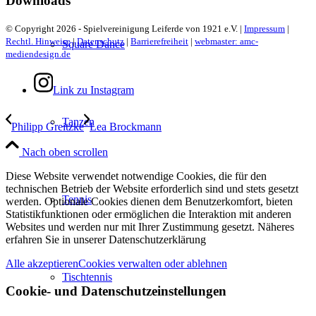
Downloads
© Copyright 2026 - Spielvereinigung Leiferde von 1921 e.V. |
Impressum
|
Rechtl. Hinweise
|
Datenschutz
|
Barrierefreiheit
|
webmaster: amc-
Square Dance
mediendesign.de
Link zu Instagram
Tanzen
Philipp Greitzke
Lea Brockmann
Nach oben scrollen
Diese Website verwendet notwendige Cookies, die für den
technischen Betrieb der Website erforderlich sind und stets gesetzt
Tennis
werden. Optionale Cookies dienen dem Benutzerkomfort, bieten
Statistikfunktionen oder ermöglichen die Interaktion mit anderen
Websites und werden nur mit Ihrer Zustimmung gesetzt. Näheres
erfahren Sie in unserer Datenschutzerklärung
Alle akzeptieren
Cookies verwalten oder ablehnen
Tischtennis
Cookie- und Datenschutzeinstellungen