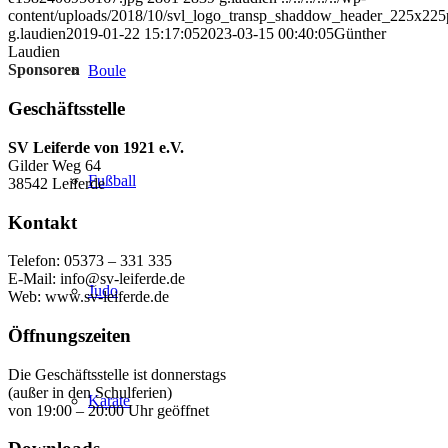
content/uploads/2018/10/svl_logo_transp_shaddow_header_225x225
g.laudien
2019-01-22 15:17:05
2023-03-15 00:40:05
Günther
Laudien
Sponsoren
Boule
Geschäftsstelle
SV Leiferde von 1921 e.V.
Gilder Weg 64
Fußball
38542 Leiferde
Kontakt
Telefon: 05373 – 331 335
E-Mail: info@sv-leiferde.de
Judo
Web: www.sv-leiferde.de
Öffnungszeiten
Die Geschäftsstelle ist donnerstags
(außer in den Schulferien)
Karate
von 19:00 – 20:00 Uhr geöffnet