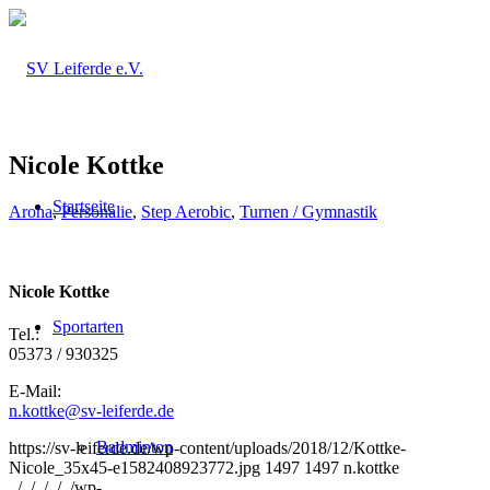
Nicole Kottke
Startseite
Aroha
,
Personalie
,
Step Aerobic
,
Turnen / Gymnastik
Nicole Kottke
Sportarten
Tel.:
05373 / 930325
E-Mail:
n.kottke@sv-leiferde.de
Badminton
https://sv-leiferde.de/wp-content/uploads/2018/12/Kottke-
Nicole_35x45-e1582408923772.jpg
1497
1497
n.kottke
../../../../../wp-