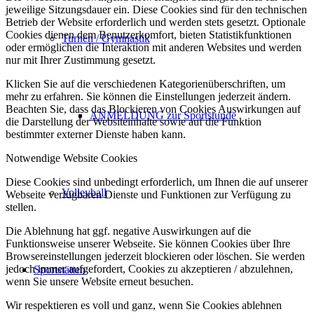
jeweilige Sitzungsdauer ein. Diese Cookies sind für den technischen
Betrieb der Website erforderlich und werden stets gesetzt. Optionale
Cookies dienen dem Benutzerkomfort, bieten Statistikfunktionen
Turnen / Gymnastik
oder ermöglichen die Interaktion mit anderen Websites und werden
nur mit Ihrer Zustimmung gesetzt.
Klicken Sie auf die verschiedenen Kategorienüberschriften, um
mehr zu erfahren. Sie können die Einstellungen jederzeit ändern.
Beachten Sie, dass das Blockieren von Cookies Auswirkungen auf
ANMELDUNG zur Sportstunde
die Darstellung der Websiteinhalte sowie auf die Funktion
bestimmter externer Dienste haben kann.
Notwendige Website Cookies
Diese Cookies sind unbedingt erforderlich, um Ihnen die auf unserer
Volleyball
Webseite verfügbaren Dienste und Funktionen zur Verfügung zu
stellen.
Die Ablehnung hat ggf. negative Auswirkungen auf die
Funktionsweise unserer Webseite. Sie können Cookies über Ihre
Browsereinstellungen jederzeit blockieren oder löschen. Sie werden
jedoch immer aufgefordert, Cookies zu akzeptieren / abzulehnen,
Sportstätten
wenn Sie unsere Website erneut besuchen.
Wir respektieren es voll und ganz, wenn Sie Cookies ablehnen