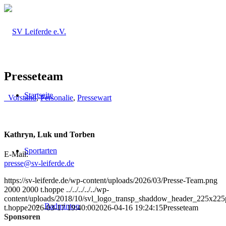
Presseteam
Startseite
_Vorstand
,
Personalie
,
Pressewart
Kathryn, Luk und Torben
Sportarten
E-Mail:
presse@sv-leiferde.de
https://sv-leiferde.de/wp-content/uploads/2026/03/Presse-Team.png
2000
2000
t.hoppe
../../../../../wp-
content/uploads/2018/10/svl_logo_transp_shaddow_header_225x225
Badminton
t.hoppe
2026-03-17 19:40:00
2026-04-16 19:24:15
Presseteam
Sponsoren