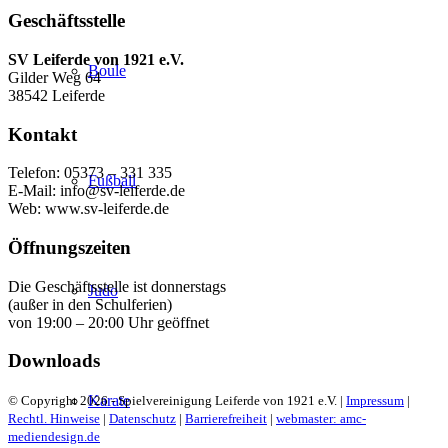
Geschäftsstelle
SV Leiferde von 1921 e.V.
Boule
Gilder Weg 64
38542 Leiferde
Kontakt
Telefon: 05373 – 331 335
Fußball
E-Mail: info@sv-leiferde.de
Web: www.sv-leiferde.de
Öffnungszeiten
Die Geschäftsstelle ist donnerstags
Judo
(außer in den Schulferien)
von 19:00 – 20:00 Uhr geöffnet
Downloads
Karate
© Copyright 2026 - Spielvereinigung Leiferde von 1921 e.V. |
Impressum
|
Rechtl. Hinweise
|
Datenschutz
|
Barrierefreiheit
|
webmaster: amc-
mediendesign.de