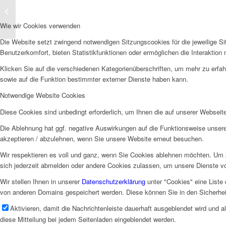
SALSATION® mit
Heike bei der SV
Wie wir Cookies verwenden
Leiferde – ab dem 30.
August...
Die Website setzt zwingend notwendigen Sitzungscookies für die jeweilige Si
Benutzerkomfort, bieten Statistikfunktionen oder ermöglichen die Interaktio
Klicken Sie auf die verschiedenen Kategorienüberschriften, um mehr zu erfah
sowie auf die Funktion bestimmter externer Dienste haben kann.
Notwendige Website Cookies
Diese Cookies sind unbedingt erforderlich, um Ihnen die auf unserer Webseit
Die Ablehnung hat ggf. negative Auswirkungen auf die Funktionsweise unsere
akzeptieren / abzulehnen, wenn Sie unsere Website erneut besuchen.
Wir respektieren es voll und ganz, wenn Sie Cookies ablehnen möchten. Um z
sich jederzeit abmelden oder andere Cookies zulassen, um unsere Dienste v
Wir stellen Ihnen in unserer
Datenschutzerklärung
unter "Cookies" eine Liste
von anderen Domains gespeichert werden. Diese können Sie in den Sicherhei
Aktivieren, damit die Nachrichtenleiste dauerhaft ausgeblendet wird und 
diese Mitteilung bei jedem Seitenladen eingeblendet werden.