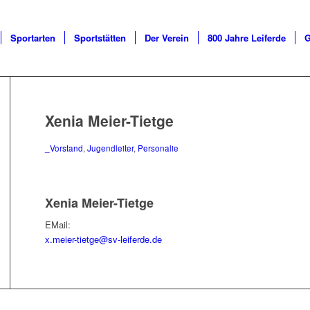
Sportarten
Sportstätten
Der Verein
800 Jahre Leiferde
G
Xenia Meier-Tietge
_Vorstand
,
Jugendleiter
,
Personalie
Xenia Meier-Tietge
EMail:
x.meier-tietge@sv-leiferde.de