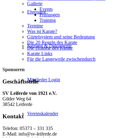
Gallerie
Events
Ehrenamt
Prüfungen
Training
Termine
Was ist Karate?
Gürtelsystem und seine Bedeutung
Die 20 Regeln des Karate
Satzung & Dokumente
Die Historie des Karate
Karate Links
Für die Langeweile zwischendurch
Sponsoren
Mitglieder Login
Geschäftsstelle
SV Leiferde von 1921 e.V.
Gilder Weg 64
38542 Leiferde
Vereinskalender
Kontakt
Telefon: 05373 – 331 335
E-Mail: info@sv-leiferde.de