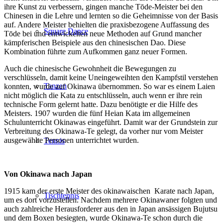
ihre Kunst zu verbessern, gingen manche Tōde-Meister bei den
Chinesen in die Lehre und lernten so die Geheimnisse von der Basis
auf. Andere Meister behielten die praxisbezogene Auffassung des
Square Dance
Tōde bei und entwickelten neue Methoden auf Grund mancher
kämpferischen Beispiele aus den chinesischen Dao. Diese
Kombination führte zum Aufkommen ganz neuer Formen.
Auch die chinesische Gewohnheit die Bewegungen zu
verschlüsseln, damit keine Uneingeweihten den Kampfstil verstehen
Tanzen
konnten, wurde auf Okinawa übernommen. So war es einem Laien
nicht möglich die Kata zu entschlüsseln, auch wenn er ihre rein
technische Form gelernt hatte. Dazu benötigte er die Hilfe des
Meisters. 1907 wurden die fünf Heian Kata im allgemeinen
Schulunterricht Okinawas eingeführt. Damit war der Grundstein zur
Verbreitung des Okinawa-Te gelegt, da vorher nur vom Meister
ausgewählte Personen unterrichtet wurden.
Tennis
Zeile
Von Okinawa nach Japan
1915 kam der erste Meister des okinawaischen Karate nach Japan,
Tischtennis
um es dort vorzustellen. Nachdem mehrere Okinawaner folgten und
auch zahlreiche Herausforderer aus den in Japan ansässigen Bujutsu
und dem Boxen besiegten, wurde Okinawa-Te schon durch die