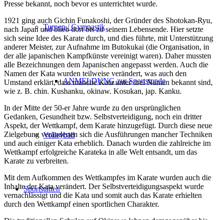
Presse bekannt, noch bevor es unterrichtet wurde.
1921 ging auch Gichin Funakoshi, der Gründer des Shotokan-Ryu,
Turnen / Gymnastik
nach Japan und blieb dort bis zu seinem Lebensende. Hier setzte
sich seine Idee des Karate durch, und dies führte, mit Unterstützung
anderer Meister, zur Aufnahme im Butokukai (die Organisation, in
der alle japanischen Kampfkünste vereinigt waren). Daher mussten
alle Bezeichnungen dem Japanischen angepasst werden. Auch die
Namen der Kata wurden teilweise verändert, was auch den
ANMELDUNG zur Sportstunde
Umstand erklärt, dass manche Kata unter drei Namen bekannt sind,
wie z. B. chin. Kushanku, okinaw. Kosukan, jap. Kanku.
In der Mitte der 50-er Jahre wurde zu den ursprünglichen
Gedanken, Gesundheit bzw. Selbstverteidigung, noch ein dritter
Aspekt, der Wettkampf, dem Karate hinzugefügt. Durch diese neue
Zielgebung veränderten sich die Ausführungen mancher Techniken
Volleyball
und auch einiger Kata erheblich. Danach wurden die zahlreiche im
Wettkampf erfolgreiche Karateka in alle Welt entsandt, um das
Karate zu verbreiten.
Mit dem Aufkommen des Wettkampfes im Karate wurden auch die
Inhalte der Kata verändert. Der Selbstverteidigungsaspekt wurde
Sportstätten
vernachlässigt und die Kata und somit auch das Karate erhielten
durch den Wettkampf einen sportlichen Charakter.