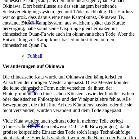
chinesische Dao (Kata) aus dem dort ansässigen Quan-Fa nach
Okinawa. Dort beeinflusste sie das seit langem bestehende
Selbstverteidigungssystem, genannt Tōde, nachhaltig. Der Einfluss
war so groß, dass daraus eine neue Kampfkunst, Okinawa-Te,
Boule
entstand. Dieses Kampfsystem, aus welchem später das Karate
hervorging, hatte somit seine Ursprünge gleichermaßen im
chinesischen Quan-Fa wie auch im okinawanischen Tōde. Aber die
Entwicklung zur Kampfkunst basiert unbestritten auf dem
chinesischen Quan-Fa.
zeile
Fußball
Veränderungen auf Okinawa
Die chinesische Kata wurde auf Okinawa den kämpferischen
Ansichten der dortigen Meister angepasst. Diese Meister konnten
die feine chinesische Form nicht verstehen, da ihnen der
Judo
Hintergrund in den chinesischen Künsten sowie der buddhistischen
oder daoistischen Philosophie und der Vitalpunktlehre fehlte. Alle
Bewegungen, die nicht ihre Art des Kämpfens passten oder die sie
nicht verstanden, wurden verändert und dem Tōde angepasst.
Viele Kata wurden auch gekürzt oder in mehrere Teile zerlegt
Karate
(chinesische Dao haben teilweise 150 – 200 Bewegungen), da der
größere körperliche Einsatz des Tōde solch lange Technikabfolge
nicht erlaubte. Ebenfalls verändert wurden die Namen der Kata. Um