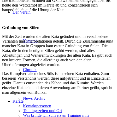
Die traditionellen Schulen auf Okinawa lehnen demgegenüber bis
heute den Wettkampf im Karate ab und konzentrieren sich
hauptsächlich auf die Übung der Kata.
Der Verein
Zeile
Gründung von Stilen
Mit der Zeit wurden die alten Kata geändert und in verschiedene
Vorstand
Varianten und Interpretationen geteilt. Durch die Zusammenfassung
mancher Kata in Gruppen kam es zur Gründung von Stilen. Die
Kata, die in den heutigen Stilen geübt werden, sind alles
Ableitungen und Weiterentwicklungen der alten Kata. Es gibt auch
neu kreierte Formen, die allerdings auch von den alten
Überlieferungen abgeleitet wurden.
Chronik
Das Kampfverhalten eines Stils ist in seinen Kata enthalten. Zum
besseren Verständnis werden diese aufgetrennt und in Einzelteilen
geübt. Daraus entstanden das Kihon und das Kumite. Werden
einzelne Katateile und deren Anwendung am Partner geübt, spricht
man allgemein von Bunkai.
News-Archiv
Karate
Kontaktpersonen
Trainingszeiten und Ort
Was bringe ich zum ersten Training mit?